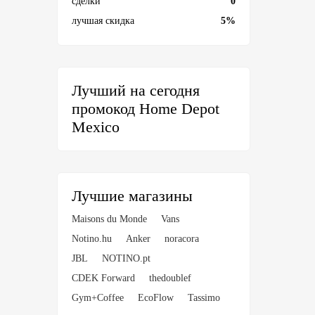
сделки
0
лучшая скидка
5%
Лучший на сегодня
промокод Home Depot
Mexico
Лучшие магазины
Maisons du Monde
Vans
Notino.hu
Anker
noracora
JBL
NOTINO.pt
CDEK Forward
thedoublef
Gym+Coffee
EcoFlow
Tassimo