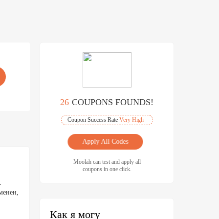
26
COUPONS FOUNDS!
Coupon Success Rate
Very High
Apply All Codes
Moolah can test and apply all
coupons in one click.
.
менен,
Как я могу