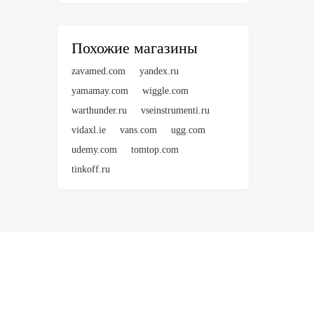
Похожие магазины
zavamed.com
yandex.ru
yamamay.com
wiggle.com
warthunder.ru
vseinstrumenti.ru
vidaxl.ie
vans.com
ugg.com
udemy.com
tomtop.com
tinkoff.ru